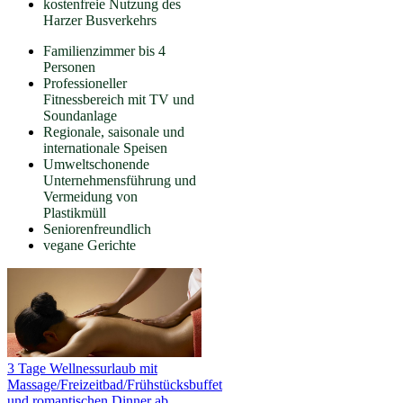
kostenfreie Nutzung des
Harzer Busverkehrs
Familienzimmer bis 4
Personen
Professioneller
Fitnessbereich mit TV und
Soundanlage
Regionale, saisonale und
internationale Speisen
Umweltschonende
Unternehmensführung und
Vermeidung von
Plastikmüll
Seniorenfreundlich
vegane Gerichte
3 Tage Wellnessurlaub mit
Massage/Freizeitbad/Frühstücksbuffet
und romantischen Dinner ab